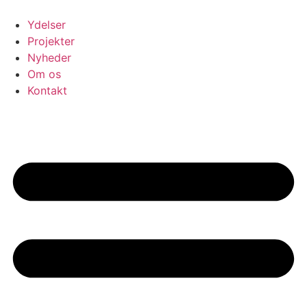
Videre
til
Ydelser
indhold
Projekter
Nyheder
Om os
Kontakt