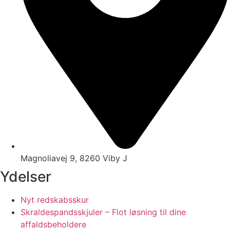
Magnoliavej 9, 8260 Viby J
Ydelser
Nyt redskabsskur
Skraldespandsskjuler – Flot løsning til dine
affaldsbeholdere