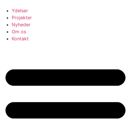
Videre
til
Ydelser
indhold
Projekter
Nyheder
Om os
Kontakt