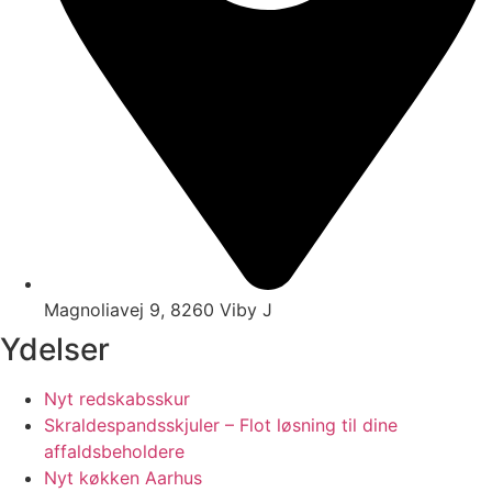
Magnoliavej 9, 8260 Viby J
Ydelser
Nyt redskabsskur
Skraldespandsskjuler – Flot løsning til dine
affaldsbeholdere
Nyt køkken Aarhus