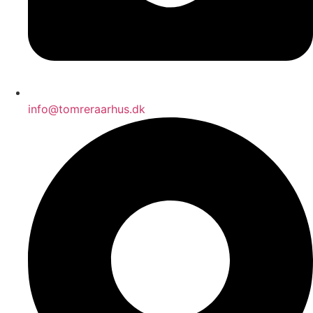
info@tomreraarhus.dk