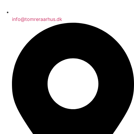
info@tomreraarhus.dk