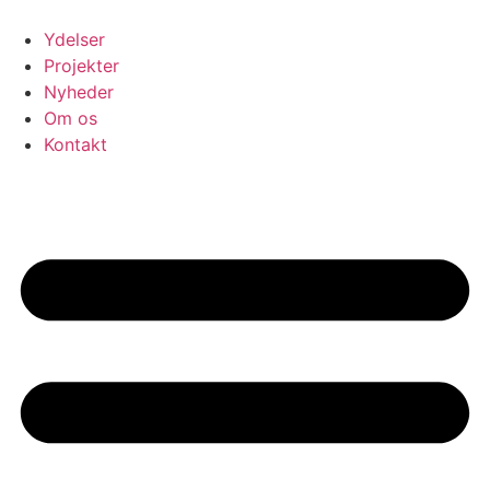
Videre
til
Ydelser
indhold
Projekter
Nyheder
Om os
Kontakt